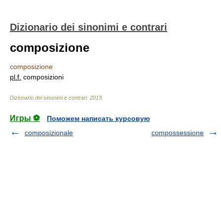
Dizionario dei sinonimi e contrari
composizione
composizione
pl.
f.
composizioni
Dizionario dei sinonimi e contrari
.
2013
.
Игры ⚽
Поможем написать курсовую
composizionale
compossessione