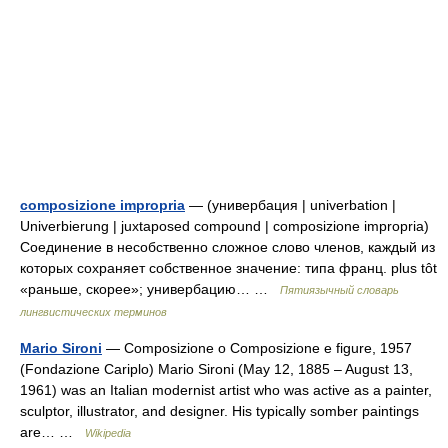
composizione impropria
— (универбация | univerbation |
Univerbierung | juxtaposed compound | composizione impropria)
Соединение в несобственно сложное слово членов, каждый из
которых сохраняет собственное значение: типа франц. plus tôt
«раньше, скорее»; универбацию… …
Пятиязычный словарь
лингвистических терминов
Mario Sironi
— Composizione o Composizione e figure, 1957
(Fondazione Cariplo) Mario Sironi (May 12, 1885 – August 13,
1961) was an Italian modernist artist who was active as a painter,
sculptor, illustrator, and designer. His typically somber paintings
are… …
Wikipedia