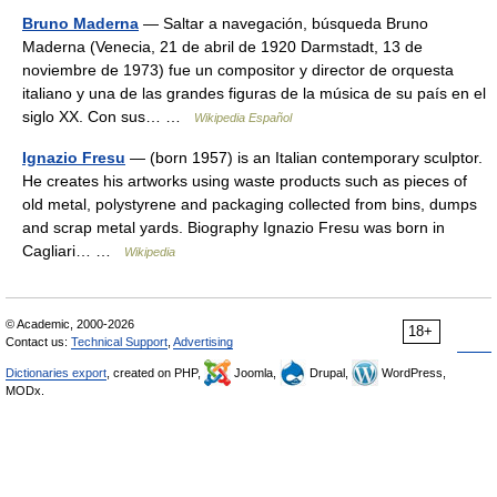
Bruno Maderna
— Saltar a navegación, búsqueda Bruno
Maderna (Venecia, 21 de abril de 1920 Darmstadt, 13 de
noviembre de 1973) fue un compositor y director de orquesta
italiano y una de las grandes figuras de la música de su país en el
siglo XX. Con sus… …
Wikipedia Español
Ignazio Fresu
— (born 1957) is an Italian contemporary sculptor.
He creates his artworks using waste products such as pieces of
old metal, polystyrene and packaging collected from bins, dumps
and scrap metal yards. Biography Ignazio Fresu was born in
Cagliari… …
Wikipedia
© Academic, 2000-2026
18+
Contact us:
Technical Support
,
Advertising
Dictionaries export
, created on PHP,
Joomla,
Drupal,
WordPress,
MODx.