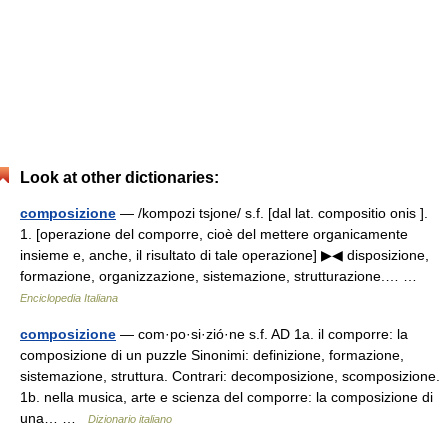
Look at other dictionaries:
composizione
— /kompozi tsjone/ s.f. [dal lat. compositio onis ].
1. [operazione del comporre, cioè del mettere organicamente
insieme e, anche, il risultato di tale operazione] ▶◀ disposizione,
formazione, organizzazione, sistemazione, strutturazione.… …
Enciclopedia Italiana
composizione
— com·po·si·zió·ne s.f. AD 1a. il comporre: la
composizione di un puzzle Sinonimi: definizione, formazione,
sistemazione, struttura. Contrari: decomposizione, scomposizione.
1b. nella musica, arte e scienza del comporre: la composizione di
una… …
Dizionario italiano