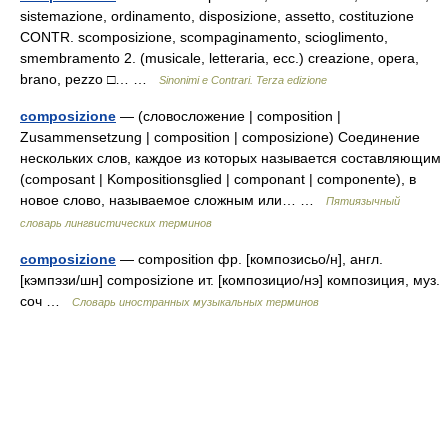
sistemazione, ordinamento, disposizione, assetto, costituzione
CONTR. scomposizione, scompaginamento, scioglimento,
smembramento 2. (musicale, letteraria, ecc.) creazione, opera,
brano, pezzo □… …
Sinonimi e Contrari. Terza edizione
composizione
— (словосложение | composition |
Zusammensetzung | composition | composizione) Соединение
нескольких слов, каждое из которых называется составляющим
(composant | Kompositionsglied | componant | componente), в
новое слово, называемое сложным или… …
Пятиязычный
словарь лингвистических терминов
composizione
— composition фр. [композисьо/н], англ.
[кэмпэзи/шн] composizione ит. [композицио/нэ] композиция, муз.
соч …
Словарь иностранных музыкальных терминов